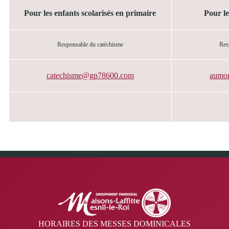
Pour les enfants scolarisés en primaire
Pour le
Responsable du catéchisme
Res
catechisme@gp78600.com
aumo
HORAIRES DES MESSES DOMINICALES