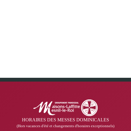
HORAIRES DES MESSES DOMINICALES
(Hors vacances d'été et changements d'horaires exceptionnels)